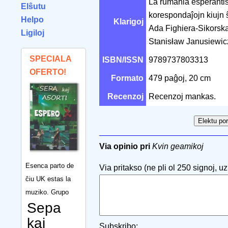
La rumania esperantist
Elŝutu
korespondaĵojn kiujn ŝ
Helpo
Klarigoj
Ada Fighiera-Sikorska
Ligiloj
Stanisław Janusiewicz
SPECIALA
ISBN/ISSN
9789737803313
OFERTO!
Formato
479 paĝoj, 20 cm
Recenzoj
Recenzoj mankas.
Via opinio pri
Kvin geamikoj
Esenca parto de
Via pritakso (ne pli ol 250 signoj, uzu
ĉiu UK estas la
muziko. Grupo
Sepa
kaj
Subskribo: