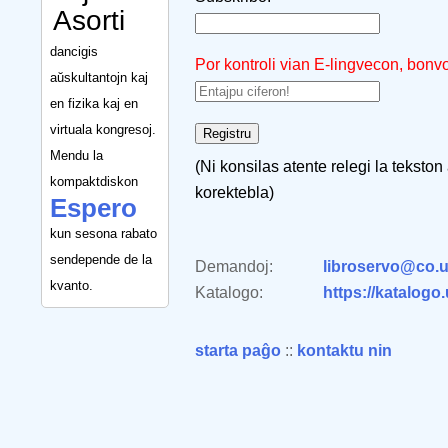
Asorti
dancigis
Por kontroli vian E-lingvecon, bonv
aŭskultantojn kaj
en fizika kaj en
virtuala kongresoj.
Mendu la
(Ni konsilas atente relegi la tekston
kompaktdiskon
korektebla)
Espero
kun sesona rabato
sendepende de la
Demandoj:
libroservo@co.u
kvanto.
Katalogo:
https://katalogo
starta paĝo
::
kontaktu nin