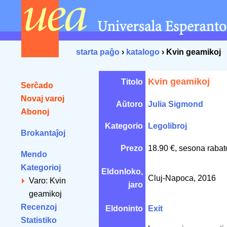
starta paĝo
›
katalogo
› Kvin geamikoj
Kvin geamikoj
Titolo
Serĉado
Novaj varoj
Aŭtoro
Julia Sigmond
Abonoj
Kategorio
Legolibroj
Brokantaĵoj
Prezo
18.90 €, sesona rabat
Mendo
Kategorioj
Eldonloko,
Cluj-Napoca, 2016
Varo: Kvin
jaro
geamikoj
Recenzoj
Eldoninto
Exit
Statistiko