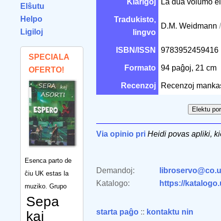
Klarigoj
La dua volumo el 
Elŝutu
Helpo
Tradukisto,
D.M. Weidmann
Ligiloj
lingvo
ISBN/ISSN
9783952459416
SPECIALA
Formato
94 paĝoj, 21 cm
OFERTO!
Recenzoj
Recenzoj manka
Via opinio pri
Heidi povas apliki, ki
Esenca parto de
Demandoj:
libroservo@co.u
ĉiu UK estas la
Katalogo:
https://katalogo
muziko. Grupo
Sepa
starta paĝo
::
kontaktu nin
kaj