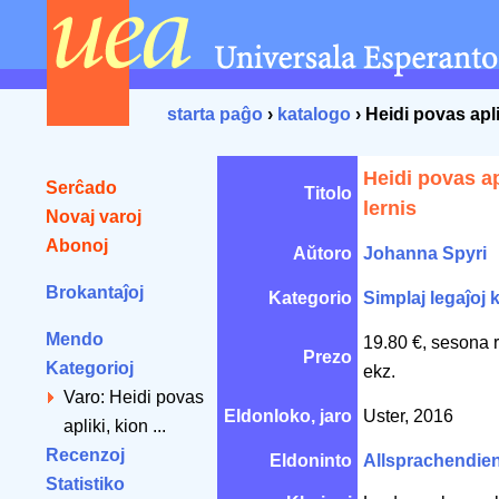
starta paĝo
›
katalogo
› Heidi povas aplik
Heidi povas apl
Serĉado
Titolo
lernis
Novaj varoj
Abonoj
Aŭtoro
Johanna Spyri
Brokantaĵoj
Kategorio
Simplaj legaĵoj k
Mendo
19.80 €, sesona 
Prezo
Kategorioj
ekz.
Varo: Heidi povas
Eldonloko, jaro
Uster, 2016
apliki, kion ...
Recenzoj
Eldoninto
Allsprachendie
Statistiko