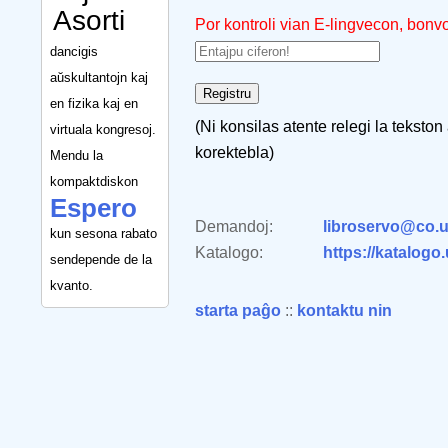
Asorti
Por kontroli vian E-lingvecon, bonv
dancigis
aŭskultantojn kaj
en fizika kaj en
(Ni konsilas atente relegi la tekston
virtuala kongresoj.
korektebla)
Mendu la
kompaktdiskon
Espero
Demandoj:
libroservo@co.u
kun sesona rabato
Katalogo:
https://katalogo
sendepende de la
kvanto.
starta paĝo
::
kontaktu nin