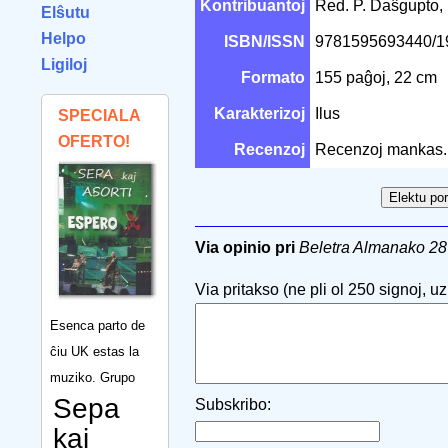
Kontribuantoj
Red. P. Daŝgupto, 
Elŝutu
Helpo
ISBN/ISSN
9781595693440/
Ligiloj
Formato
155 paĝoj, 22 cm
Karakterizoj
Ilus
SPECIALA
OFERTO!
Recenzoj
Recenzoj mankas.
Via opinio pri
Beletra Almanako 28
Via pritakso (ne pli ol 250 signoj, uzu
Esenca parto de
ĉiu UK estas la
muziko. Grupo
Sepa
Subskribo:
kaj