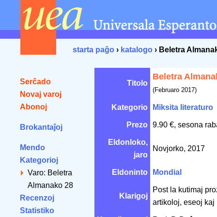
starta paĝo
›
katalogo
› Beletra Almana
Beletra Almana
Serĉado
Titolo
(Februaro 2017)
Novaj varoj
Abonoj
Kategorio
Miksita literaturo
Prezo
9.90 €, sesona rab
Brokantaĵoj
Eldonloko,
Mendo
Novjorko, 2017
jaro
Kategorioj
Eldoninto
Mondial
Varo: Beletra
Almanako 28
Post la kutimaj proz
Klarigoj
Recenzoj
artikoloj, eseoj kaj
Statistiko