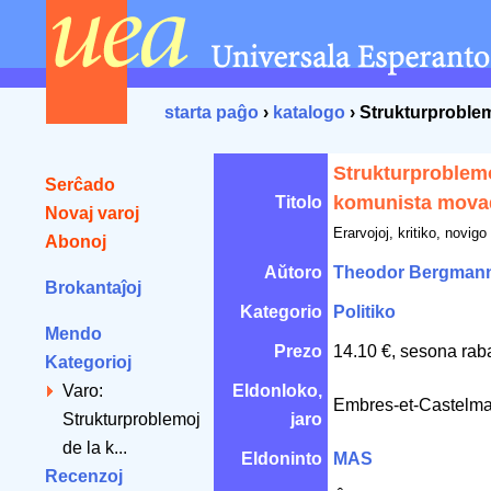
starta paĝo
›
katalogo
› Strukturproble
Strukturproblemo
Serĉado
komunista mova
Titolo
Novaj varoj
Erarvojoj, kritiko, novigo
Abonoj
Aŭtoro
Theodor Bergman
Brokantaĵoj
Kategorio
Politiko
Mendo
Prezo
14.10 €, sesona rab
Kategorioj
Varo:
Eldonloko,
Embres-et-Castelm
Strukturproblemoj
jaro
de la k...
Eldoninto
MAS
Recenzoj