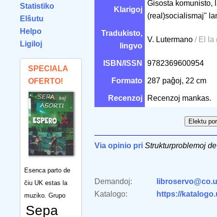
Ĝisosta komunisto, l
Statistiko
Klarigoj
(real)socialismaj" la
Elŝutu
Helpo
Tradukisto,
V. Lutermano
/ El l
Ligiloj
lingvo
ISBN/ISSN
9782369600954
SPECIALA
Formato
287 paĝoj, 22 cm
OFERTO!
Recenzoj
Recenzoj mankas.
Via opinio pri
Strukturproblemoj d
Esenca parto de
Demandoj:
libroservo@co.u
ĉiu UK estas la
Katalogo:
https://katalogo
muziko. Grupo
Sepa