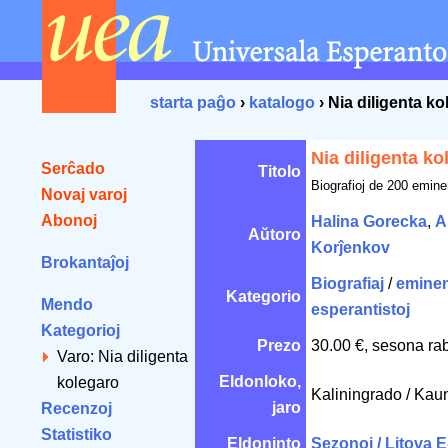
starta paĝo
›
katalogo
› Nia diligenta k
Nia diligenta ko
Serĉado
Titolo
Biografioj de 200 emine
Novaj varoj
Abonoj
Halina Gorecka
,
A
Aŭtoro
Korĵenkov
Brokantaĵoj
Biografiaj
/
eminen
Kategorio
Mendo
esperantistoj
Kategorioj
Prezo
30.00 €, sesona ra
Varo: Nia diligenta
Eldonloko,
kolegaro
Kaliningrado / Ka
jaro
Recenzoj
Statistiko
Eldoninto
Sezonoj / Litova 