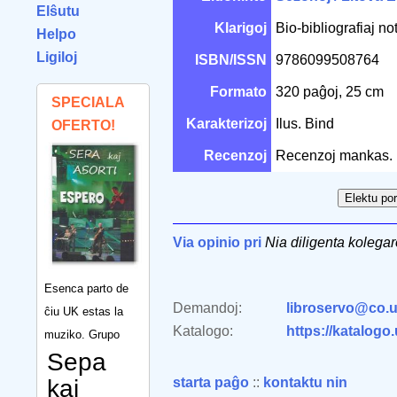
Elŝutu
Klarigoj
Bio-bibliografiaj not
Helpo
Ligiloj
ISBN/ISSN
9786099508764
Formato
320 paĝoj, 25 cm
SPECIALA
Karakterizoj
Ilus. Bind
OFERTO!
Recenzoj
Recenzoj mankas.
Via opinio pri
Nia diligenta kolegar
Esenca parto de
Demandoj:
libroservo@co.u
ĉiu UK estas la
Katalogo:
https://katalogo
muziko. Grupo
Sepa
kaj
starta paĝo
::
kontaktu nin