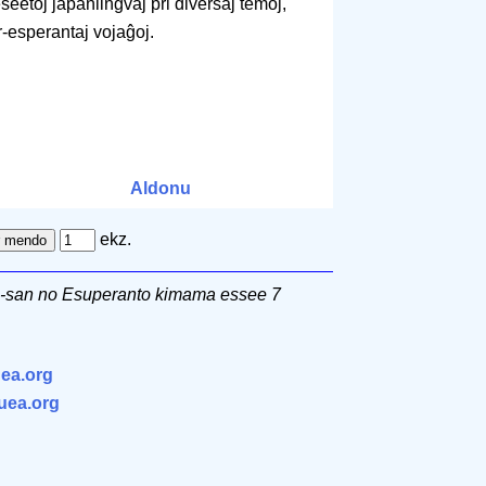
eetoj japanlingvaj pri diversaj temoj,
er-esperantaj vojaĝoj.
Aldonu
ekz.
ri-san no Esuperanto kimama essee 7
ea.org
.uea.org