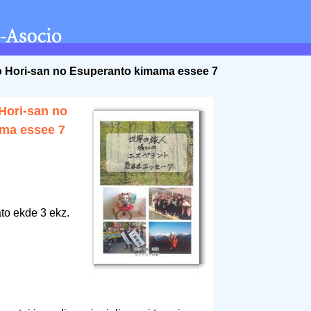
to Hori-san no Esuperanto kimama essee 7
 Hori-san no
ma essee 7
to ekde 3 ekz.