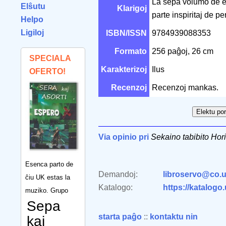
La sepa volumo de es
Elŝutu
Klarigoj
parte inspiritaj de p
Helpo
Ligiloj
ISBN/ISSN
9784939088353
Formato
256 paĝoj, 26 cm
SPECIALA
Karakterizoj
Ilus
OFERTO!
Recenzoj
Recenzoj mankas.
Via opinio pri
Sekaino tabibito Ho
Esenca parto de
Demandoj:
libroservo@co.u
ĉiu UK estas la
Katalogo:
https://katalogo
muziko. Grupo
Sepa
starta paĝo
::
kontaktu nin
kaj