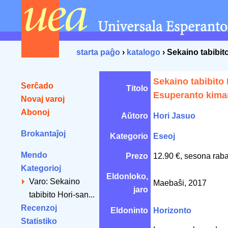
starta paĝo
›
katalogo
› Sekaino tabibi
Sekaino tabibito
Serĉado
Titolo
Esuperanto kima
Novaj varoj
Abonoj
Aŭtoro
Hori Jasuo
Brokantaĵoj
Kategorio
Eseoj
Mendo
Prezo
12.90 €, sesona raba
Kategorioj
Eldonloko,
Varo: Sekaino
Maebaŝi, 2017
jaro
tabibito Hori-san...
Recenzoj
Eldoninto
Horizonto
Statistiko