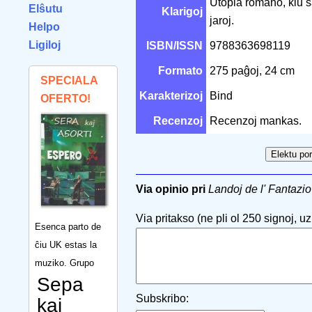
Utopia romano, kiu s
Elŝutu
Klarigoj
jaroj.
Helpo
Ligiloj
ISBN/ISSN
9788363698119
Formato
275 paĝoj, 24 cm
SPECIALA
Karakterizoj
Bind
OFERTO!
Recenzoj
Recenzoj mankas.
Via opinio pri
Landoj de l' Fantazio
Via pritakso (ne pli ol 250 signoj, uzu
Esenca parto de
ĉiu UK estas la
muziko. Grupo
Sepa
Subskribo:
kaj