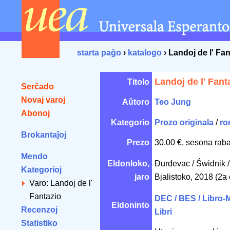
starta paĝo
›
katalogo
› Landoj de l' Fa
Landoj de l' Fant
Titolo
Serĉado
Novaj varoj
Aŭtoro
Teo Jung
Abonoj
Kategorio
Prozo originala
/
ro
Brokantaĵoj
Prezo
30.00 €, sesona raba
Mendo
Eldonloko,
Đurđevac / Świdnik / 
Kategorioj
jaro
Bjalistoko, 2018 (2a
Varo: Landoj de l'
Fantazio
DEC / BES / Libro-
Eldoninto
Recenzoj
Libri
Statistiko