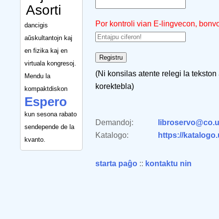
Asorti
Por kontroli vian E-lingvecon, bonv
dancigis
aŭskultantojn kaj
en fizika kaj en
virtuala kongresoj.
(Ni konsilas atente relegi la tekston
Mendu la
korektebla)
kompaktdiskon
Espero
kun sesona rabato
Demandoj:
libroservo@co.u
sendepende de la
Katalogo:
https://katalogo
kvanto.
starta paĝo
::
kontaktu nin