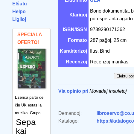
Eldoninto
UEA
Elŝutu
Bone dokumentita, bel
Helpo
Klarigoj
poresperanta agado 
Ligiloj
ISBN/ISSN
9789290171362
SPECIALA
Formato
287 paĝoj, 25 cm
OFERTO!
Karakterizoj
Ilus. Bind
Recenzoj
Recenzoj mankas.
Via opinio pri
Movadaj insuletoj
Esenca parto de
ĉiu UK estas la
muziko. Grupo
Demandoj:
libroservo@co.u
Sepa
Katalogo:
https://katalogo
kaj