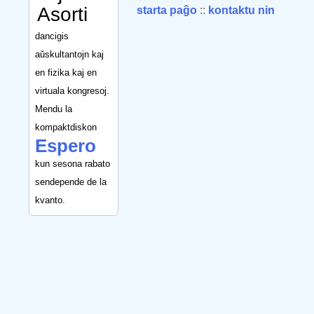
Asorti
starta paĝo
::
kontaktu nin
dancigis
aŭskultantojn kaj
en fizika kaj en
virtuala kongresoj.
Mendu la
kompaktdiskon
Espero
kun sesona rabato
sendepende de la
kvanto.