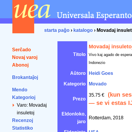
starta paĝo
›
katalogo
› Movadaj insulet
Movadaj insuleto
Serĉado
Titolo
Vivo kaj agado de espera
Novaj varoj
Indonezio
Abonoj
Aŭtoro
Heidi Goes
Brokantaĵoj
Kategorio
Movado
Mendo
(kun ses
35.75 €
Kategorioj
Prezo
— se vi estas I
Varo: Movadaj
insuletoj
Eldonloko,
Rotterdam, 2018
Recenzoj
jaro
Statistiko