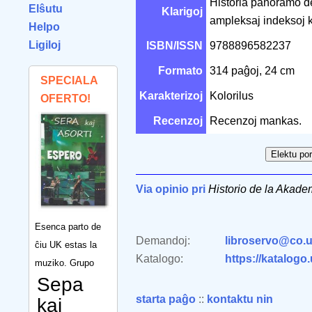
Historia panoramo d
Elŝutu
Klarigoj
ampleksaj indeksoj k
Helpo
Ligiloj
ISBN/ISSN
9788896582237
Formato
314 paĝoj, 24 cm
SPECIALA
Karakterizoj
Kolorilus
OFERTO!
Recenzoj
Recenzoj mankas.
Via opinio pri
Historio de la Akade
Esenca parto de
Demandoj:
libroservo@co.u
ĉiu UK estas la
Katalogo:
https://katalogo
muziko. Grupo
Sepa
starta paĝo
::
kontaktu nin
kaj