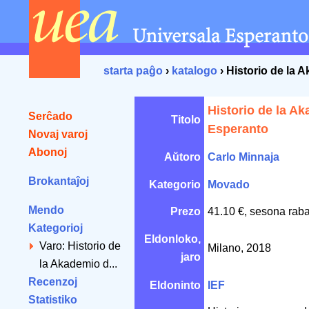
starta paĝo
›
katalogo
› Historio de la
Historio de la A
Serĉado
Titolo
Esperanto
Novaj varoj
Abonoj
Aŭtoro
Carlo Minnaja
Brokantaĵoj
Kategorio
Movado
Mendo
Prezo
41.10 €, sesona raba
Kategorioj
Eldonloko,
Varo: Historio de
Milano, 2018
jaro
la Akademio d...
Recenzoj
Eldoninto
IEF
Statistiko