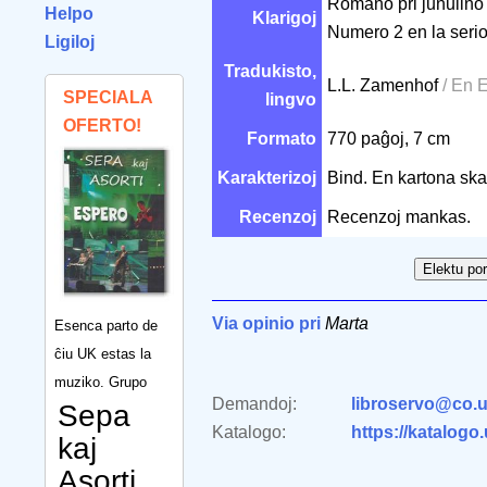
Romano pri junulino 
Helpo
Klarigoj
Numero 2 en la serio
Ligiloj
Tradukisto,
L.L. Zamenhof
/ En 
SPECIALA
lingvo
OFERTO!
Formato
770 paĝoj, 7 cm
Karakterizoj
Bind. En kartona ska
Recenzoj
Recenzoj mankas.
Via opinio pri
Marta
Esenca parto de
ĉiu UK estas la
muziko. Grupo
Demandoj:
libroservo@co.u
Sepa
Katalogo:
https://katalogo
kaj
Asorti