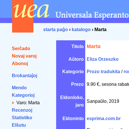
starta paĝo
›
katalogo
› Marta
Marta
Titolo
Serĉado
Novaj varoj
Aŭtoro
Eliza Orzeszko
Abonoj
Kategorio
Prozo tradukita
/
ro
Brokantaĵoj
Prezo
9.90 €, sesona rabat
Mendo
Kategorioj
Eldonloko,
Sanpaŭlo, 2019
Varo: Marta
jaro
Recenzoj
Statistiko
Eldoninto
esprima.com.br
Elŝutu