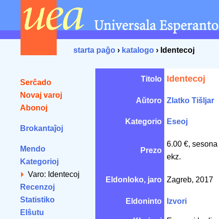
starta paĝo
›
katalogo
› Identecoj
Identecoj
Titolo
Serĉado
Novaj varoj
Aŭtoro
Zlatko Tišljar
Abonoj
Kategorio
Eseoj
Brokantaĵoj
6.00 €, sesona
Mendo
Prezo
ekz.
Kategorioj
Varo: Identecoj
Eldonloko, jaro
Zagreb, 2017
Recenzoj
Statistiko
Eldoninto
Izvori
Elŝutu