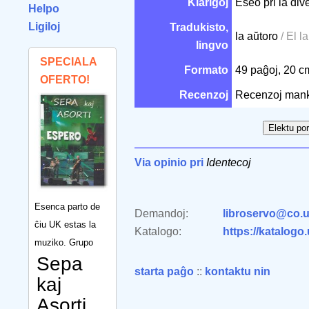
Klarigoj
Eseo pri la div
Helpo
Ligiloj
Tradukisto,
la aŭtoro
/ El l
lingvo
SPECIALA
Formato
49 paĝoj, 20 
OFERTO!
Recenzoj
Recenzoj man
Via opinio pri
Identecoj
Esenca parto de
Demandoj:
libroservo@co.u
ĉiu UK estas la
Katalogo:
https://katalogo
muziko. Grupo
Sepa
starta paĝo
::
kontaktu nin
kaj
Asorti