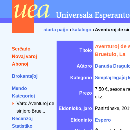
starta paĝo
›
katalogo
› Aventuroj de si
Aventuroj de 
Serĉado
Titolo
Bruetulo, La
Novaj varoj
Abonoj
Aŭtoro
Danuša Dragulo
Brokantaĵoj
Kategorio
Simplaj legaĵoj k
Mendo
7.50 €, sesona r
Prezo
Kategorioj
ekz.
Varo: Aventuroj de
Eldonloko, jaro
Partizánske, 20
sinjoro Brue...
Recenzoj
Eldoninto
Espero
Statistiko