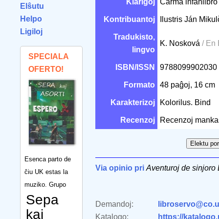
Klarigoj
Ĉarma infanlibro 
Elŝutu
Helpo
Kontribuantoj
Ilustris Ján Miku
Ligiloj
Tradukisto,
K. Nosková
/ En
lingvo
SPECIALA
ISBN/ISSN
9788099902030
OFERTO!
Formato
48 paĝoj, 16 cm
Karakterizoj
Kolorilus. Bind
Recenzoj
Recenzoj manka
Esenca parto de
Via opinio pri
Aventuroj de sinjoro 
ĉiu UK estas la
muziko. Grupo
Sepa
Demandoj:
libroservo@co.u
kaj
Katalogo:
https://katalogo