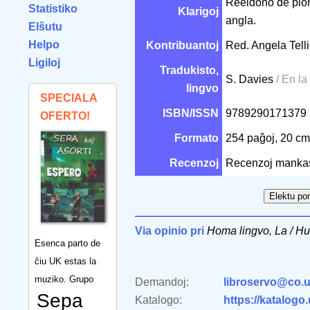
Reeldono de pion
Statistiko
Klarigoj
angla.
Elŝutu
Helpo
Kontribuantoj
Red. Angela Tell
Ligiloj
Tradukisto,
S. Davies
/ En la
lingvo
SPECIALA
ISBN/ISSN
9789290171379
OFERTO!
Formato
254 paĝoj, 20 c
Recenzoj
Recenzoj manka
Via opinio pri
Homa lingvo, La / 
Esenca parto de
ĉiu UK estas la
muziko. Grupo
Demandoj:
libroservo@co.u
Sepa
Katalogo:
https://katalogo