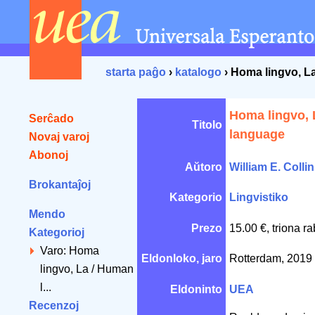
starta paĝo
›
katalogo
› Homa lingvo, L
Homa lingvo, 
Serĉado
Titolo
language
Novaj varoj
Abonoj
Aŭtoro
William E. Colli
Brokantaĵoj
Kategorio
Lingvistiko
Mendo
Prezo
15.00 €, triona r
Kategorioj
Varo: Homa
Eldonloko, jaro
Rotterdam, 2019
lingvo, La / Human
l...
Eldoninto
UEA
Recenzoj