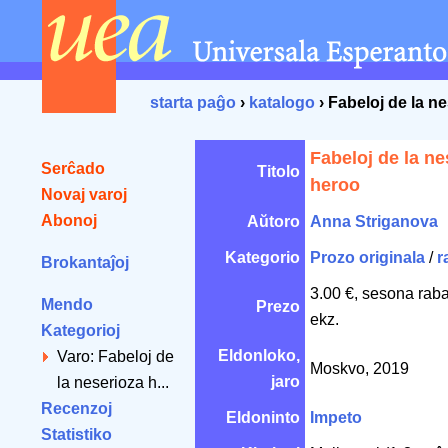
starta paĝo
›
katalogo
› Fabeloj de la n
Fabeloj de la ne
Serĉado
Titolo
heroo
Novaj varoj
Abonoj
Aŭtoro
Anna Striganova
Kategorio
Prozo originala
/
r
Brokantaĵoj
3.00 €, sesona rab
Mendo
Prezo
ekz.
Kategorioj
Eldonloko,
Varo: Fabeloj de
Moskvo, 2019
jaro
la neserioza h...
Recenzoj
Eldoninto
Impeto
Statistiko