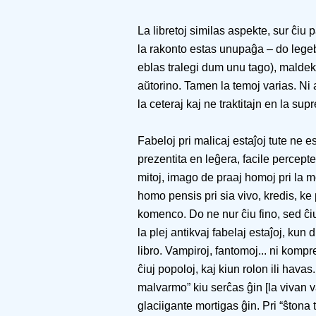
La libretoj similas aspekte, sur ĉiu
la rakonto estas unupaĝa – do legeb
eblas tralegi dum unu tago), maldek
aŭtorino. Tamen la temoj varias. Ni a
la ceteraj kaj ne traktitajn en la su
Fabeloj pri malicaj estaĵoj tute ne 
prezentita en leĝera, facile percept
mitoj, imago de praaj homoj pri la
homo pensis pri sia vivo, kredis, ke
komenco. Do ne nur ĉiu fino, sed ĉi
la plej antikvaj fabelaj estaĵoj, kun
libro. Vampiroj, fantomoj... ni kompr
ĉiuj popoloj, kaj kiun rolon ili havas.
malvarmo” kiu serĉas ĝin [la vivan 
glaciigante mortigas ĝin. Pri “ŝtona t