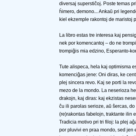
diversaj superstiĉoj. Poste temas pr
ĥimero, demono... Ankaŭ pri legendo
kiel ekzemple rakontoj de maristoj p
La libro estas tre interesa kaj pens
nek por komencantoj – do ne trompiĝu
trompiĝis mia edzino, Esperanto-kom
Tute alispeca, hela kaj optimisma e
komenciĝas jene: Oni diras, ke centr
plej sincera revo. Kaj se porti la re
mezo de la mondo. La neserioza hero
drakojn, kaj diras: kaj ekzistas nese
ĉu ili parolas serioze, aŭ ŝercas, do
(re)rakontas fabelojn, traktante ilin 
Tradicia motivo pri tri filoj: la plej 
por pluvivi en praa mondo, sed jen e