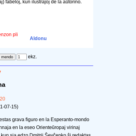
) fabeloj, kun ilustraĵoj de la aŭtorino.
enzon pli
Aldonu
ekz.
v
na
020
1-07-15)
 estas grava figuro en la Esperanto-mondo
innaja en la eseo Orienteŭropaj virinaj
 kun sia edzo Dmitrij Ŝevĉenko ŝi redaktas