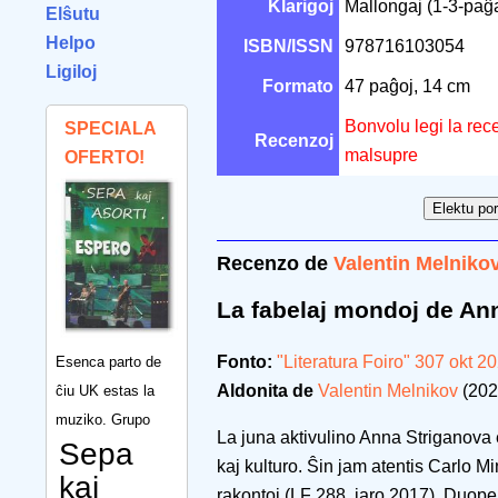
Klarigoj
Mallongaj (1-3-paĝaj
Elŝutu
Helpo
ISBN/ISSN
978716103054
Ligiloj
Formato
47 paĝoj, 14 cm
Bonvolu legi la rec
SPECIALA
Recenzoj
malsupre
OFERTO!
Recenzo de
Valentin Melniko
La fabelaj mondoj de An
Fonto:
"Literatura Foiro" 307 okt 2
Esenca parto de
Aldonita de
Valentin Melnikov
(202
ĉiu UK estas la
muziko. Grupo
La juna aktivulino Anna Striganova
Sepa
kaj kulturo. Ŝin jam atentis Carlo M
kaj
rakontoj (LF 288, jaro 2017). Duope