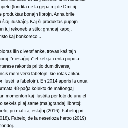
mpeto (fondita de la gepatroj de Dmitrij
le produktas bonajn librojn. Anna brile
 ŝiaj ilustraĵoj. Kaj ŝi produktas pupojn –
un tuj rekonebla stilo: grandaj kapoj,
isto kaj bonkoreco...
loras ilin diversflanke, trovas kaŝitajn
oroj, “mesaĝojn” el kelkjarcenta popola
nterese rakontis pri tio dum diversaj
encis mem verki fabelojn, kie rolas ankaŭ
r ilustri la fabelojn). En 2014 aperis la unua
formata 48-paĝa kolekto de mallongaj
lan momenton kaj ilustrita per foto de unu el
o sekvis pliaj same (mal)grandaj libretoj:
oj pri malicaj estaĵoj (2016), Fabeloj pri
018), Fabeloj de la neserioza heroo (2019)
mondoj.