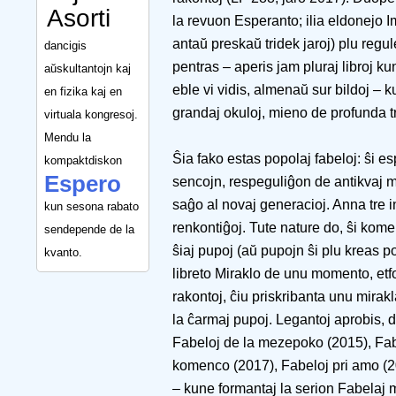
Asorti
la revuon Esperanto; ilia eldonejo I
antaŭ preskaŭ tridek jaroj) plu regu
dancigis
pentras – aperis jam pluraj libroj kun
aŭskultantojn kaj
eble vi vidis, almenaŭ sur bildoj – k
en fizika kaj en
grandaj okuloj, mieno de profunda tr
virtuala kongresoj.
Mendu la
Ŝia fako estas popolaj fabeloj: ŝi esp
kompaktdiskon
Espero
sencojn, respeguliĝon de antikvaj m
saĝo al novaj generacioj. Anna tre i
kun sesona rabato
renkontiĝoj. Tute nature do, ŝi kom
sendepende de la
ŝiaj pupoj (aŭ pupojn ŝi plu kreas po
kvanto.
libreto Miraklo de unu momento, et
rakontoj, ĉiu priskribanta unu mirak
la ĉarmaj pupoj. Legantoj aprobis, d
Fabeloj de la mezepoko (2015), Fabel
komenco (2017), Fabeloj pri amo (2
– kune formantaj la serion Fabelaj 