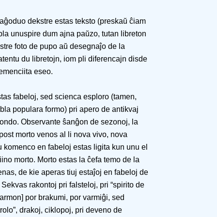
 paĝoduo dekstre estas teksto (preskaŭ ĉiam
la unuspire dum ajna paŭzo, tutan libreton
stre foto de pupo aŭ desegnaĵo de la
tentu du libretojn, iom pli diferencajn disde
premenciita eseo.
estas fabeloj, sed scienca esploro (tamen,
ebla populara formo) pri apero de antikvaj
 mondo. Observante ŝanĝon de sezonoj, la
 post morto venos al li nova vivo, nova
u komenco en fabeloj estas ligita kun unu el
 diino morto. Morto estas la ĉefa temo de la
enas, de kie aperas tiuj estaĵoj en fabeloj de
 Sekvas rakontoj pri falsteloj, pri “spirito de
varmon] por brakumi, por varmiĝi, sed
rolo”, drakoj, ciklopoj, pri deveno de