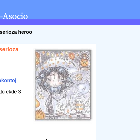
eserioza heroo
serioza
akontoj
ato ekde 3