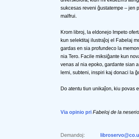
sukcesas reveni ĝustatempe – jen pr
malfrui.
Krom libroj, la eldonejo Impeto ofe
kun selektitaj ilustraĵoj el Fabelaj mo
gardas en sia profundeco la memoron
nia Tero. Facile miksiĝante kun novaj 
venas al nia epoko, gardante sian a
lerni, subteni, inspiri kaj donaci la ĝ
Do atentu tiun unikaĵon, kiu povas 
Via opinio pri
Fabeloj de la neseri
Demandoj:
libroservo@co.u