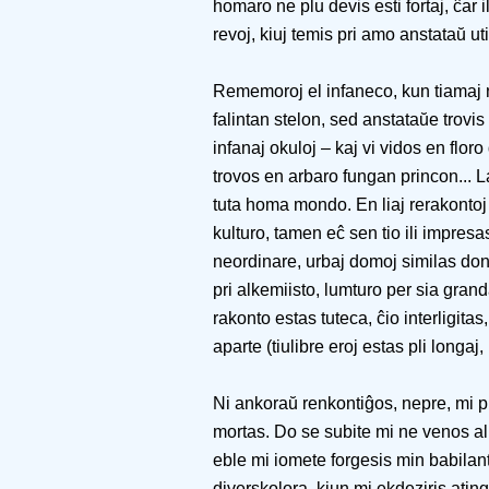
homaro ne plu devis esti fortaj, ĉar 
revoj, kiuj temis pri amo anstataŭ uti
Rememoroj el infaneco, kun tiamaj n
falintan stelon, sed anstataŭe trovi
infanaj okuloj – kaj vi vidos en floro
trovos en arbaro fungan princon... 
tuta homa mondo. En liaj rerakontoj 
kulturo, tamen eĉ sen tio ili impres
neordinare, urbaj domoj similas don
pri alkemiisto, lumturo per sia grand
rakonto estas tuteca, ĉio interligitas
aparte (tiulibre eroj estas pli longaj,
Ni ankoraŭ renkontiĝos, nepre, mi pr
mortas. Do se subite mi ne venos al 
eble mi iomete forgesis min babilan
diverskolora, kiun mi ekdeziris ating