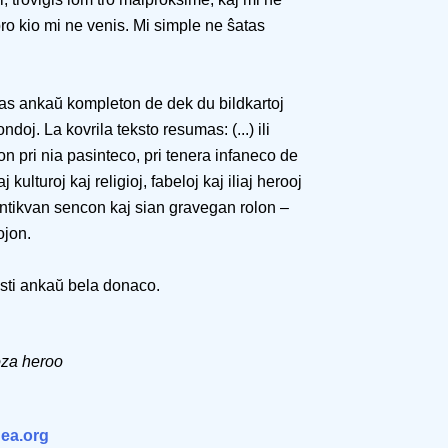
o kio mi ne venis. Mi simple ne ŝatas
rtas ankaŭ kompleton de dek du bildkartoj
ndoj. La kovrila teksto resumas: (...) ili
 pri nia pasinteco, pri tenera infaneco de
kulturoj kaj religioj, fabeloj kaj iliaj herooj
ntikvan sencon kaj sian gravegan rolon –
ojon.
esti ankaŭ bela donaco.
oza heroo
ea.org