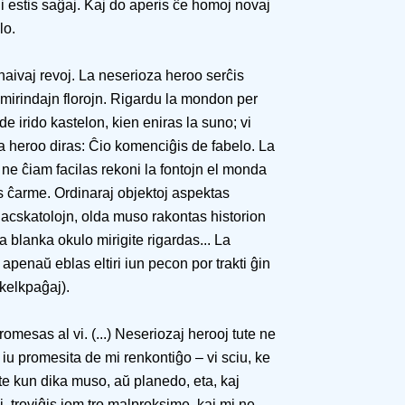
ili estis saĝaj. Kaj do aperis ĉe homoj novaj
lo.
aivaj revoj. La neserioza heroo serĉis
s mirindajn florojn. Rigardu la mondon per
 de irido kastelon, kien eniras la suno; vi
La heroo diras: Ĉio komenciĝis de fabelo. La
ne ĉiam facilas rekoni la fontojn el monda
as ĉarme. Ordinaraj objektoj aspektas
acskatolojn, olda muso rakontas historion
a blanka okulo mirigite rigardas... La
, apenaŭ eblas eltiri iun pecon por trakti ĝin
 kelkpaĝaj).
omesas al vi. (...) Neseriozaj herooj tute ne
iu promesita de mi renkontiĝo – vi sciu, ke
te kun dika muso, aŭ planedo, eta, kaj
i, troviĝis iom tro malproksime, kaj mi ne