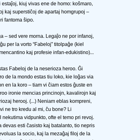
i estaĵoj, kiuj vivas ene de homo: koŝmaro,
j kaj superstiĉoj de apartaj homgrupoj –
ri fantoma ŝipo.
iga – sed vere morna. Legaĵo ne por infanoj,
 per la vorto “Fabeloj” titolpaĝe (kiel
encantino kaj profesie infan-edukistino)...
stas Fabeloj de la neserioza heroo. Ĝi
o de la mondo estas tiu loko, kie loĝas via
von en la koro – tiam vi ĉiam estos ĝuste en
o ironie mencias princinojn, kavalirojn kaj
riozaj herooj. (...) Neniam eblas kompreni,
 vi ne tro kredu al mi, ĉu bone? Li
el nekutima vidpunkto, ofte el temo pri revoj.
aĝa devas esti ĉasisto kaj batalanto, tio nepris
voluas la socio, kaj la mezaĝaj filoj de la