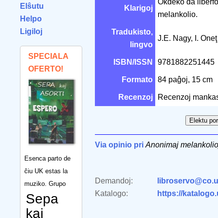
Okdeko da liberfo
Elŝutu
Klarigoj
melankolio.
Helpo
Ligiloj
Tradukisto,
J.E. Nagy, I. One
lingvo
SPECIALA
ISBN/ISSN
9781882251445
OFERTO!
Formato
84 paĝoj, 15 cm
Recenzoj
Recenzoj mankas
Via opinio pri
Anonimaj melankolio
Esenca parto de
ĉiu UK estas la
Demandoj:
libroservo@co.u
muziko. Grupo
Katalogo:
https://katalogo
Sepa
kaj