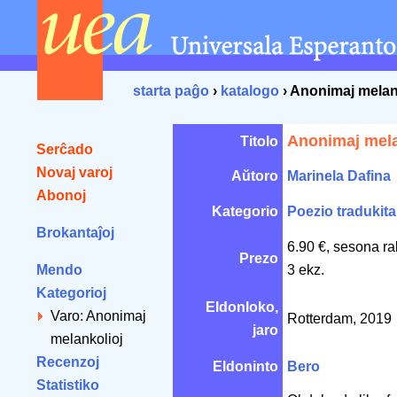
starta paĝo
›
katalogo
› Anonimaj melan
Anonimaj mela
Titolo
Serĉado
Novaj varoj
Aŭtoro
Marinela Dafina
Abonoj
Kategorio
Poezio tradukita
Brokantaĵoj
6.90 €, sesona r
Prezo
Mendo
3 ekz.
Kategorioj
Eldonloko,
Varo: Anonimaj
Rotterdam, 2019
jaro
melankolioj
Recenzoj
Eldoninto
Bero
Statistiko