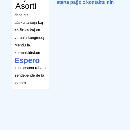
starta paĝo
::
kontaktu nin
Asorti
dancigis
aŭskultantojn kaj
en fizika kaj en
virtuala kongresoj.
Mendu la
kompaktdiskon
Espero
kun sesona rabato
sendepende de la
kvanto.