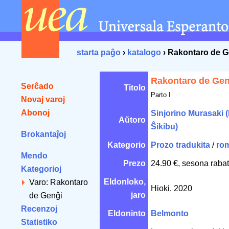
starta paĝo
›
katalogo
› Rakontaro de G
Rakontaro de Gen
Serĉado
Titolo
Parto I
Novaj varoj
Abonoj
Sinjorino Murasaki 
Aŭtoro
Ŝikibu)
Brokantaĵoj
Kategorio
Prozo tradukita
/
ro
Mendo
Prezo
24.90 €, sesona rabat
Kategorioj
Eldonloko,
Varo: Rakontaro
Hioki, 2020
jaro
de Genĝi
Recenzoj
Eldoninto
Belmonto
Statistiko