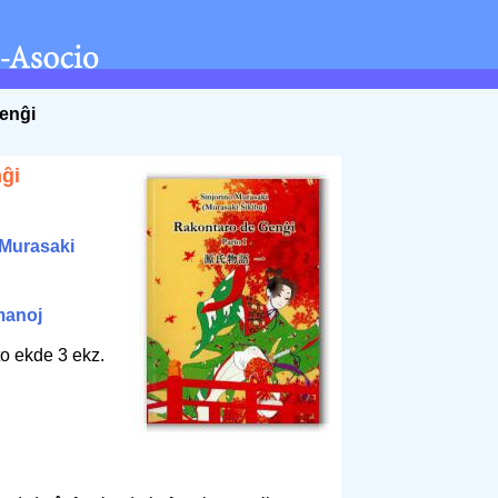
enĝi
ĝi
(Murasaki
manoj
o ekde 3 ekz.