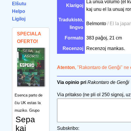
La unua volumo (el kva
Elŝutu
Klarigoj
kaj unu el la unuaj r
Helpo
Ligiloj
Tradukisto,
Belmonto
/ El la japa
lingvo
SPECIALA
Formato
383 paĝoj, 21 cm
OFERTO!
Recenzoj
Recenzoj mankas.
Atenton
, "Rakontaro de Genĝi" ne 
Via opinio pri
Rakontaro de Genĝi
Via pritakso (ne pli ol 250 signoj, uzu
Esenca parto de
ĉiu UK estas la
muziko. Grupo
Sepa
kaj
Subskribo: