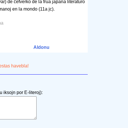
r) de ĉefverko de la frua japana literaturo
omanoj en la mondo (11a jc).
na
Aldonu
estas havebla!
 iksojn por E-literoj):