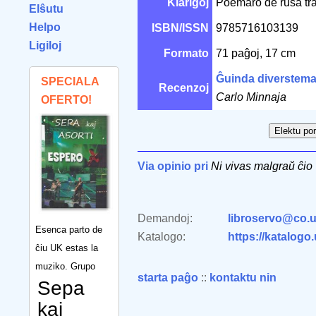
Klarigoj
Poemaro de rusa trad
Elŝutu
Helpo
ISBN/ISSN
9785716103139
Ligiloj
Formato
71 paĝoj, 17 cm
Ĝuinda diverstema 
SPECIALA
Recenzoj
Carlo Minnaja
OFERTO!
Via opinio pri
Ni vivas malgraŭ ĉio
Demandoj:
libroservo@co.u
Esenca parto de
Katalogo:
https://katalogo
ĉiu UK estas la
muziko. Grupo
starta paĝo
::
kontaktu nin
Sepa
kaj