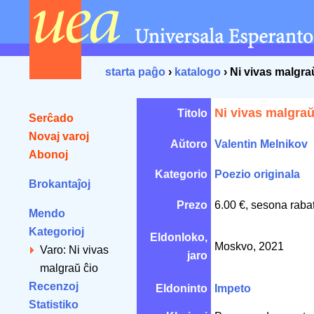
starta paĝo
›
katalogo
› Ni vivas malgra
Ni vivas malgraŭ
Titolo
Serĉado
Novaj varoj
Aŭtoro
Valentin Melnikov
Abonoj
Kategorio
Poezio originala
Brokantaĵoj
Prezo
6.00 €, sesona raba
Mendo
Kategorioj
Eldonloko,
Moskvo, 2021
Varo: Ni vivas
jaro
malgraŭ ĉio
Recenzoj
Eldoninto
Impeto
Statistiko