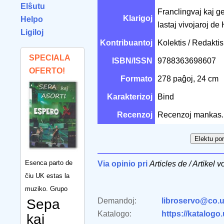
Elŝutu
Franclingvaj kaj ge
Klarigoj
Helpo
lastaj vivojaroj de 
Ligiloj
Kontribuantoj
Kolektis / Redakt
SPECIALA
ISBN/ISSN
9788363698607
OFERTO!
Formato
278 paĝoj, 24 cm
Karakterizoj
Bind
Recenzoj
Recenzoj mankas.
Esenca parto de
Via opinio pri
Articles de / Artikel
ĉiu UK estas la
muziko. Grupo
Sepa
Demandoj:
libroservo@co.u
Katalogo:
https://katalogo
kaj