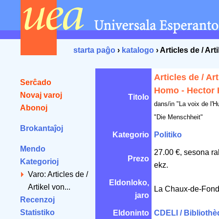
starta paĝo
›
katalogo
› Articles de / A
Articles de / Ar
Serĉado
Homo - Hector 
Novaj varoj
Titolo
dans/in "La voix de l'
Abonoj
"Die Menschheit"
Brokantaĵoj
Kategorio
Politiko
Mendo
27.00 €, sesona ra
Prezo
Kategorioj
ekz.
Varo: Articles de /
Eldonloko,
Artikel von...
La Chaux-de-Fond
jaro
Recenzoj
Statistiko
Eldoninto
CDELI / Bibliothèq