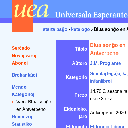
starta paĝo
›
katalogo
› Blua sonĝo en
Blua sonĝo en
Serĉado
Titolo
Antverpeno
Novaj varoj
Abonoj
Aŭtoro
J.M. Progiante
Simplaj legaĵoj ka
Brokantaĵoj
Kategorio
infanlibroj
Mendo
14.70 €, sesona ra
Kategorioj
Prezo
ekde 3 ekz.
Varo: Blua sonĝo
Eldonloko,
en Antverpeno
Antverpeno, 2020
jaro
Recenzoj
Statistiko
Eldoninto
Eldonejo Libera