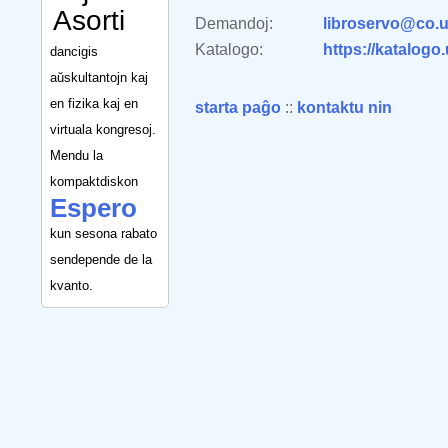
Asorti
Demandoj:
libroservo@co.u
Katalogo:
https://katalogo
dancigis
aŭskultantojn kaj
en fizika kaj en
starta paĝo
::
kontaktu nin
virtuala kongresoj.
Mendu la
kompaktdiskon
Espero
kun sesona rabato
sendepende de la
kvanto.