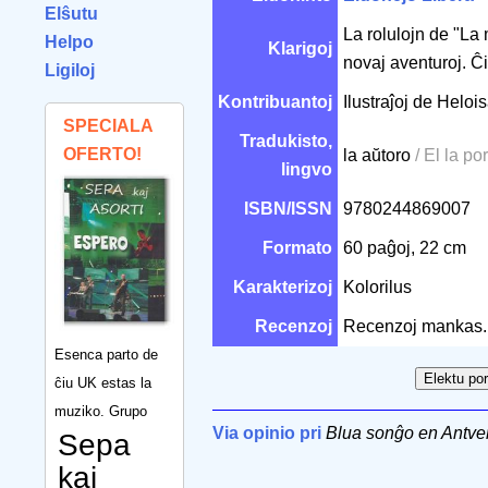
Elŝutu
La rolulojn de "L
Helpo
Klarigoj
novaj aventuroj. Ĉ
Ligiloj
Kontribuantoj
Ilustraĵoj de Helo
SPECIALA
Tradukisto,
OFERTO!
la aŭtoro
/ El la po
lingvo
ISBN/ISSN
9780244869007
Formato
60 paĝoj, 22 cm
Karakterizoj
Kolorilus
Recenzoj
Recenzoj mankas.
Esenca parto de
ĉiu UK estas la
muziko. Grupo
Via opinio pri
Blua sonĝo en Antve
Sepa
kaj