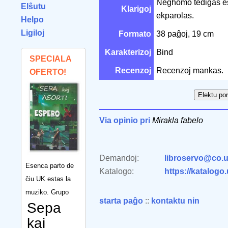
Neĝhomo tediĝas est
Elŝutu
Klarigoj
ekparolas.
Helpo
Ligiloj
Formato
38 paĝoj, 19 cm
Karakterizoj
Bind
SPECIALA
Recenzoj
Recenzoj mankas.
OFERTO!
Via opinio pri
Mirakla fabelo
Demandoj:
libroservo@co.u
Esenca parto de
Katalogo:
https://katalogo
ĉiu UK estas la
muziko. Grupo
starta paĝo
::
kontaktu nin
Sepa
kaj