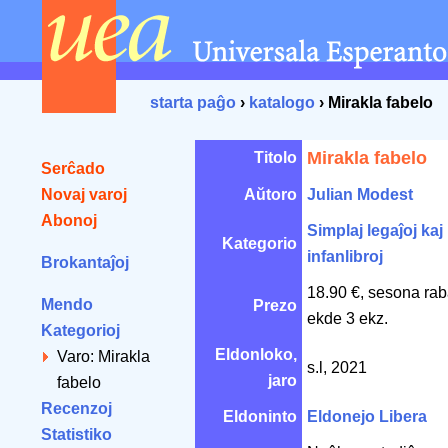
starta paĝo
›
katalogo
› Mirakla fabelo
Mirakla fabelo
Titolo
Serĉado
Novaj varoj
Aŭtoro
Julian Modest
Abonoj
Simplaj legaĵoj kaj
Kategorio
infanlibroj
Brokantaĵoj
18.90 €, sesona rab
Mendo
Prezo
ekde 3 ekz.
Kategorioj
Eldonloko,
Varo: Mirakla
s.l, 2021
jaro
fabelo
Recenzoj
Eldoninto
Eldonejo Libera
Statistiko