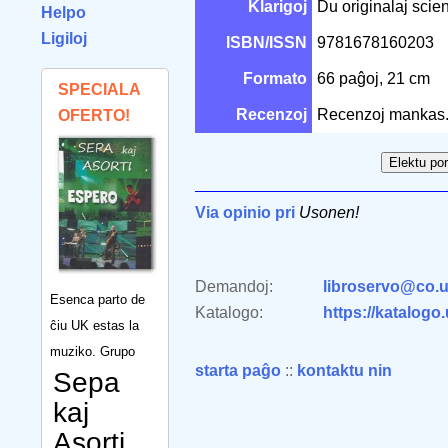
Klarigoj
Du originalaj scienc
Helpo
Ligiloj
ISBN/ISSN
9781678160203
Formato
66 paĝoj, 21 cm
SPECIALA
Recenzoj
Recenzoj mankas
OFERTO!
Via opinio pri
Usonen!
Demandoj:
libroservo@co.u
Esenca parto de
Katalogo:
https://katalogo
ĉiu UK estas la
muziko. Grupo
starta paĝo
::
kontaktu nin
Sepa
kaj
Asorti