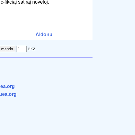
-fikciaj satiraj noveloj.
.
Aldonu
ekz.
ea.org
.uea.org