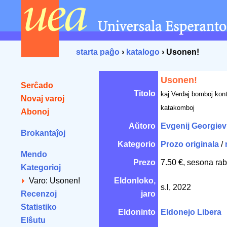
starta paĝo
›
katalogo
› Usonen!
Usonen!
Serĉado
Titolo
kaj Verdaj bomboj kont
Novaj varoj
katakomboj
Abonoj
Aŭtoro
Evgenij Georgiev
Brokantaĵoj
Kategorio
Prozo originala
/
Mendo
Prezo
7.50 €, sesona rab
Kategorioj
Varo: Usonen!
Eldonloko,
s.l, 2022
Recenzoj
jaro
Statistiko
Eldoninto
Eldonejo Libera
Elŝutu