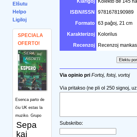
Klarigoj
Kolekto de 145 ha
Elŝutu
Helpo
ISBN/ISSN
9781678190989
Ligiloj
Formato
63 paĝoj, 21 cm
Karakterizoj
Kolorilus
SPECIALA
OFERTO!
Recenzoj
Recenzoj mankas
Via opinio pri
Fortoj, fotoj, vortoj
Via pritakso (ne pli ol 250 signoj, uzu
Esenca parto de
ĉiu UK estas la
muziko. Grupo
Sepa
Subskribo:
kaj