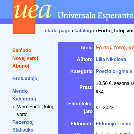
starta paĝo
›
katalogo
› Fortoj, fotoj, vor
Fortoj, fotoj, v
Titolo
Serĉado
Novaj varoj
Aŭtoro
Lilia Nikolova
Abonoj
Kategorio
Poezio originala
Brokantaĵoj
10.50 €, sesona r
Prezo
Mendo
ekz.
Kategorioj
Eldonloko,
Varo: Fortoj, fotoj,
s.l, 2022
jaro
vortoj
Recenzoj
Eldoninto
Eldonejo Libera
Statistiko