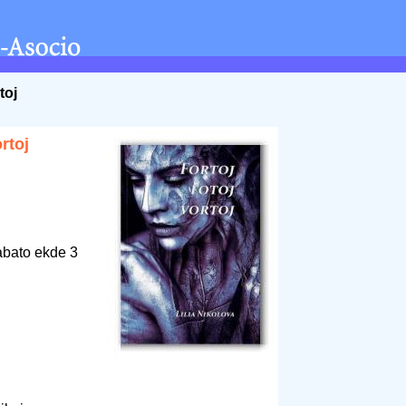
toj
ortoj
abato ekde 3