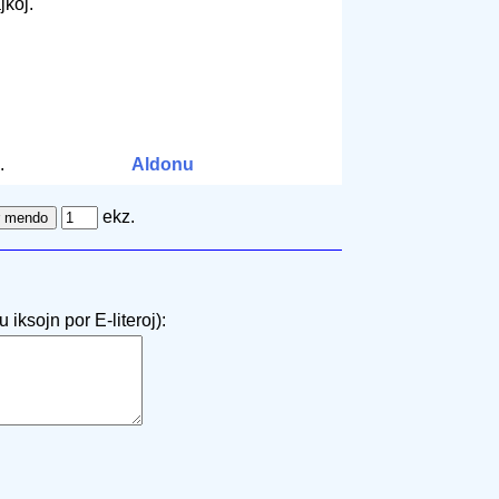
jkoj.
.
Aldonu
ekz.
 iksojn por E-literoj):