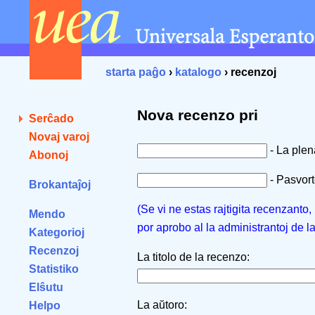
starta paĝo
›
katalogo
› recenzoj
Nova recenzo pri
Serĉado
Novaj varoj
- La ple
Abonoj
- Pasvorto
Brokantaĵoj
(Se vi ne estas rajtigita recenzanto
Mendo
por aprobo al la administrantoj de l
Kategorioj
Recenzoj
La titolo de la recenzo:
Statistiko
Elŝutu
La aŭtoro:
Helpo