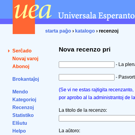
starta paĝo
›
katalogo
› recenzoj
Nova recenzo pri
Serĉado
Novaj varoj
- La ple
Abonoj
- Pasvorto
Brokantaĵoj
(Se vi ne estas rajtigita recenzanto
Mendo
por aprobo al la administrantoj de l
Kategorioj
Recenzoj
La titolo de la recenzo:
Statistiko
Elŝutu
La aŭtoro:
Helpo