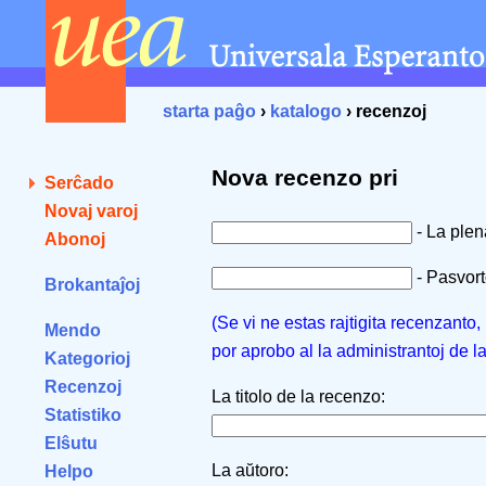
starta paĝo
›
katalogo
› recenzoj
Nova recenzo pri
Serĉado
Novaj varoj
- La ple
Abonoj
- Pasvorto
Brokantaĵoj
(Se vi ne estas rajtigita recenzanto
Mendo
por aprobo al la administrantoj de l
Kategorioj
Recenzoj
La titolo de la recenzo:
Statistiko
Elŝutu
La aŭtoro:
Helpo