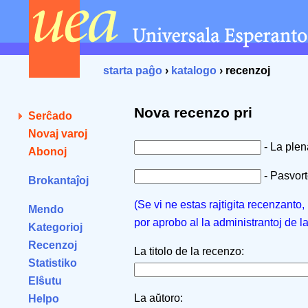
starta paĝo
›
katalogo
› recenzoj
Nova recenzo pri
Serĉado
Novaj varoj
- La ple
Abonoj
- Pasvorto
Brokantaĵoj
(Se vi ne estas rajtigita recenzanto
Mendo
por aprobo al la administrantoj de l
Kategorioj
Recenzoj
La titolo de la recenzo:
Statistiko
Elŝutu
La aŭtoro:
Helpo