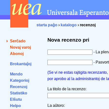
starta paĝo
›
katalogo
› recenzoj
Nova recenzo pri
Serĉado
Novaj varoj
- La ple
Abonoj
- Pasvorto
Brokantaĵoj
(Se vi ne estas rajtigita recenzanto
Mendo
por aprobo al la administrantoj de l
Kategorioj
Recenzoj
La titolo de la recenzo:
Statistiko
Elŝutu
La aŭtoro:
Helpo