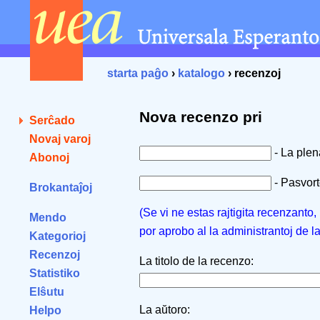
starta paĝo
›
katalogo
› recenzoj
Nova recenzo pri
Serĉado
Novaj varoj
- La ple
Abonoj
- Pasvorto
Brokantaĵoj
(Se vi ne estas rajtigita recenzanto
Mendo
por aprobo al la administrantoj de l
Kategorioj
Recenzoj
La titolo de la recenzo:
Statistiko
Elŝutu
La aŭtoro:
Helpo