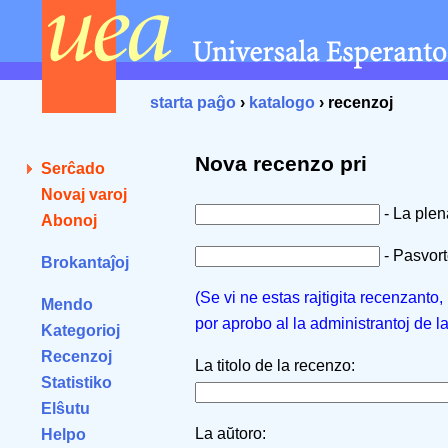
starta paĝo
›
katalogo
› recenzoj
Nova recenzo pri
Serĉado
Novaj varoj
- La ple
Abonoj
- Pasvorto
Brokantaĵoj
(Se vi ne estas rajtigita recenzanto
Mendo
por aprobo al la administrantoj de l
Kategorioj
Recenzoj
La titolo de la recenzo:
Statistiko
Elŝutu
La aŭtoro:
Helpo