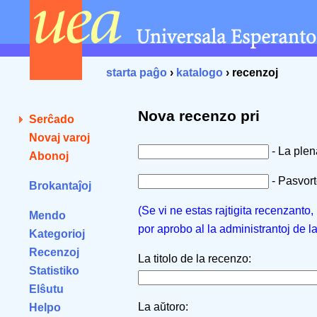
starta paĝo
›
katalogo
› recenzoj
Nova recenzo pri
Serĉado
Novaj varoj
- La ple
Abonoj
- Pasvorto
Brokantaĵoj
(Se vi ne estas rajtigita recenzanto
Mendo
por aprobo al la administrantoj de l
Kategorioj
Recenzoj
La titolo de la recenzo:
Statistiko
Elŝutu
La aŭtoro:
Helpo