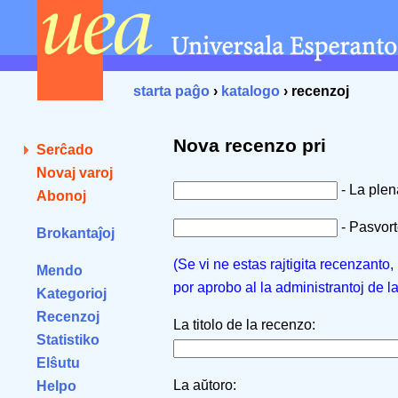
starta paĝo
›
katalogo
› recenzoj
Nova recenzo pri
Serĉado
Novaj varoj
- La ple
Abonoj
- Pasvorto
Brokantaĵoj
(Se vi ne estas rajtigita recenzanto
Mendo
por aprobo al la administrantoj de l
Kategorioj
Recenzoj
La titolo de la recenzo:
Statistiko
Elŝutu
La aŭtoro:
Helpo