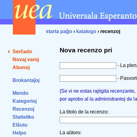
starta paĝo
›
katalogo
› recenzoj
Nova recenzo pri
Serĉado
Novaj varoj
- La ple
Abonoj
- Pasvorto
Brokantaĵoj
(Se vi ne estas rajtigita recenzanto
Mendo
por aprobo al la administrantoj de l
Kategorioj
Recenzoj
La titolo de la recenzo:
Statistiko
Elŝutu
La aŭtoro:
Helpo