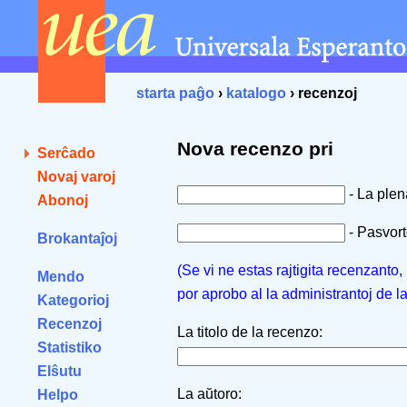
starta paĝo
›
katalogo
› recenzoj
Nova recenzo pri
Serĉado
Novaj varoj
- La ple
Abonoj
- Pasvorto
Brokantaĵoj
(Se vi ne estas rajtigita recenzanto
Mendo
por aprobo al la administrantoj de l
Kategorioj
Recenzoj
La titolo de la recenzo:
Statistiko
Elŝutu
La aŭtoro:
Helpo