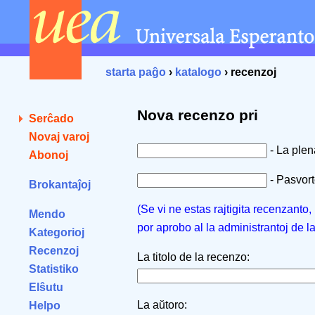
starta paĝo
›
katalogo
› recenzoj
Nova recenzo pri
Serĉado
Novaj varoj
- La ple
Abonoj
- Pasvorto
Brokantaĵoj
(Se vi ne estas rajtigita recenzanto
Mendo
por aprobo al la administrantoj de l
Kategorioj
Recenzoj
La titolo de la recenzo:
Statistiko
Elŝutu
La aŭtoro:
Helpo