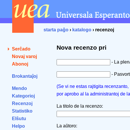
starta paĝo
›
katalogo
› recenzoj
Nova recenzo pri
Serĉado
Novaj varoj
- La ple
Abonoj
- Pasvorto
Brokantaĵoj
(Se vi ne estas rajtigita recenzanto
Mendo
por aprobo al la administrantoj de l
Kategorioj
Recenzoj
La titolo de la recenzo:
Statistiko
Elŝutu
La aŭtoro:
Helpo