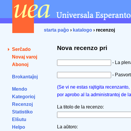
starta paĝo
›
katalogo
› recenzoj
Nova recenzo pri
Serĉado
Novaj varoj
- La ple
Abonoj
- Pasvorto
Brokantaĵoj
(Se vi ne estas rajtigita recenzanto
Mendo
por aprobo al la administrantoj de l
Kategorioj
Recenzoj
La titolo de la recenzo:
Statistiko
Elŝutu
La aŭtoro:
Helpo