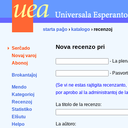
starta paĝo
›
katalogo
› recenzoj
Nova recenzo pri
Serĉado
Novaj varoj
- La ple
Abonoj
- Pasvorto
Brokantaĵoj
(Se vi ne estas rajtigita recenzanto
Mendo
por aprobo al la administrantoj de l
Kategorioj
Recenzoj
La titolo de la recenzo:
Statistiko
Elŝutu
La aŭtoro:
Helpo