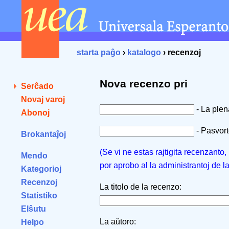
starta paĝo
›
katalogo
› recenzoj
Nova recenzo pri
Serĉado
Novaj varoj
- La ple
Abonoj
- Pasvorto
Brokantaĵoj
(Se vi ne estas rajtigita recenzanto
Mendo
por aprobo al la administrantoj de l
Kategorioj
Recenzoj
La titolo de la recenzo:
Statistiko
Elŝutu
La aŭtoro:
Helpo