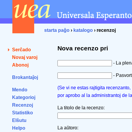
starta paĝo
›
katalogo
› recenzoj
Nova recenzo pri
Serĉado
Novaj varoj
- La ple
Abonoj
- Pasvorto
Brokantaĵoj
(Se vi ne estas rajtigita recenzanto
Mendo
por aprobo al la administrantoj de l
Kategorioj
Recenzoj
La titolo de la recenzo:
Statistiko
Elŝutu
La aŭtoro:
Helpo