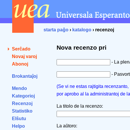
starta paĝo
›
katalogo
› recenzoj
Nova recenzo pri
Serĉado
Novaj varoj
- La ple
Abonoj
- Pasvorto
Brokantaĵoj
(Se vi ne estas rajtigita recenzanto
Mendo
por aprobo al la administrantoj de l
Kategorioj
Recenzoj
La titolo de la recenzo:
Statistiko
Elŝutu
La aŭtoro:
Helpo