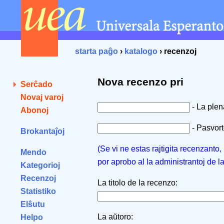
starta paĝo
›
katalogo
› recenzoj
Nova recenzo pri
Serĉado
Novaj varoj
- La ple
Abonoj
- Pasvorto
Brokantaĵoj
(Se vi ne estas rajtigita recenzanto
Mendo
por aprobo al la administrantoj de l
Kategorioj
Recenzoj
La titolo de la recenzo:
Statistiko
Elŝutu
La aŭtoro:
Helpo