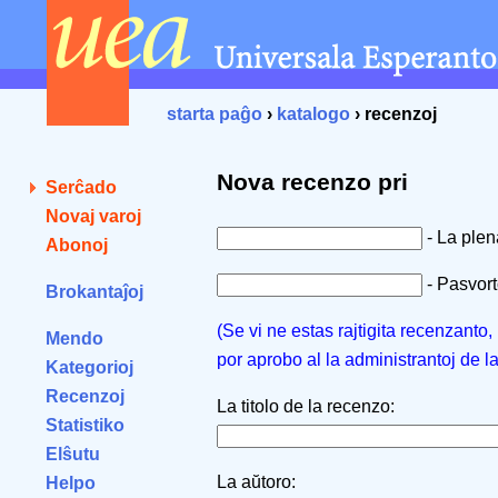
starta paĝo
›
katalogo
› recenzoj
Nova recenzo pri
Serĉado
Novaj varoj
- La ple
Abonoj
- Pasvorto
Brokantaĵoj
(Se vi ne estas rajtigita recenzanto
Mendo
por aprobo al la administrantoj de l
Kategorioj
Recenzoj
La titolo de la recenzo:
Statistiko
Elŝutu
La aŭtoro:
Helpo