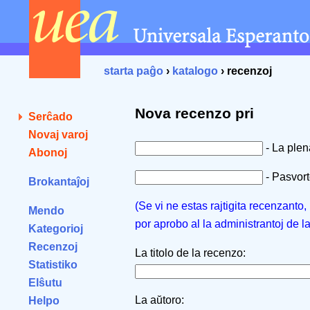
starta paĝo
›
katalogo
› recenzoj
Nova recenzo pri
Serĉado
Novaj varoj
- La ple
Abonoj
- Pasvorto
Brokantaĵoj
(Se vi ne estas rajtigita recenzanto
Mendo
por aprobo al la administrantoj de l
Kategorioj
Recenzoj
La titolo de la recenzo:
Statistiko
Elŝutu
La aŭtoro:
Helpo