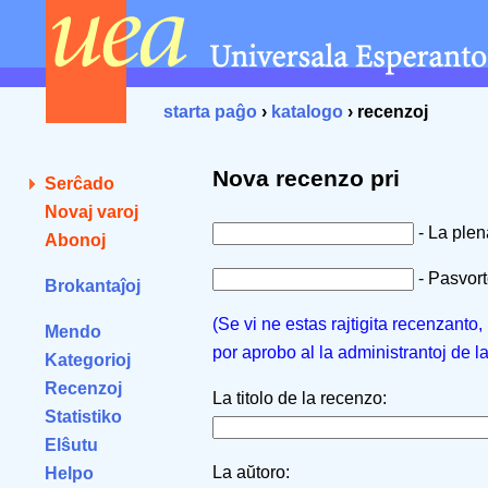
starta paĝo
›
katalogo
› recenzoj
Nova recenzo pri
Serĉado
Novaj varoj
- La ple
Abonoj
- Pasvorto
Brokantaĵoj
(Se vi ne estas rajtigita recenzanto
Mendo
por aprobo al la administrantoj de l
Kategorioj
Recenzoj
La titolo de la recenzo:
Statistiko
Elŝutu
La aŭtoro:
Helpo