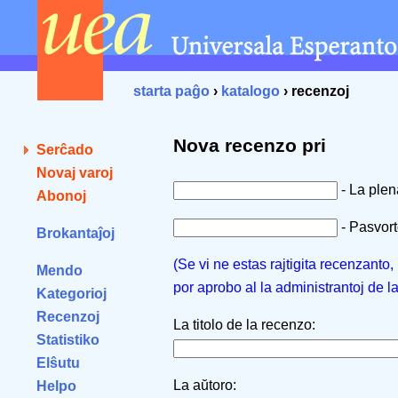
starta paĝo
›
katalogo
› recenzoj
Nova recenzo pri
Serĉado
Novaj varoj
- La ple
Abonoj
- Pasvorto
Brokantaĵoj
(Se vi ne estas rajtigita recenzanto
Mendo
por aprobo al la administrantoj de l
Kategorioj
Recenzoj
La titolo de la recenzo:
Statistiko
Elŝutu
La aŭtoro:
Helpo