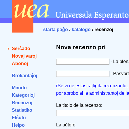
starta paĝo
›
katalogo
› recenzoj
Nova recenzo pri
Serĉado
Novaj varoj
- La ple
Abonoj
- Pasvorto
Brokantaĵoj
(Se vi ne estas rajtigita recenzanto
Mendo
por aprobo al la administrantoj de l
Kategorioj
Recenzoj
La titolo de la recenzo:
Statistiko
Elŝutu
La aŭtoro:
Helpo