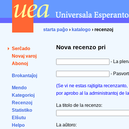
starta paĝo
›
katalogo
› recenzoj
Nova recenzo pri
Serĉado
Novaj varoj
- La ple
Abonoj
- Pasvorto
Brokantaĵoj
(Se vi ne estas rajtigita recenzanto
Mendo
por aprobo al la administrantoj de l
Kategorioj
Recenzoj
La titolo de la recenzo:
Statistiko
Elŝutu
La aŭtoro:
Helpo