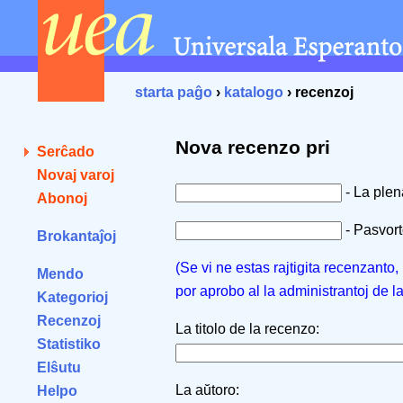
starta paĝo
›
katalogo
› recenzoj
Nova recenzo pri
Serĉado
Novaj varoj
- La ple
Abonoj
- Pasvorto
Brokantaĵoj
(Se vi ne estas rajtigita recenzanto
Mendo
por aprobo al la administrantoj de l
Kategorioj
Recenzoj
La titolo de la recenzo:
Statistiko
Elŝutu
La aŭtoro:
Helpo