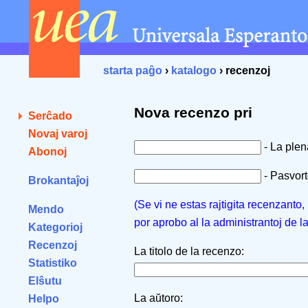
starta paĝo
›
katalogo
› recenzoj
Nova recenzo pri
Serĉado
Novaj varoj
- La ple
Abonoj
- Pasvorto
Brokantaĵoj
(Se vi ne estas rajtigita recenzanto
Mendo
por aprobo al la administrantoj de l
Kategorioj
Recenzoj
La titolo de la recenzo:
Statistiko
Elŝutu
La aŭtoro:
Helpo