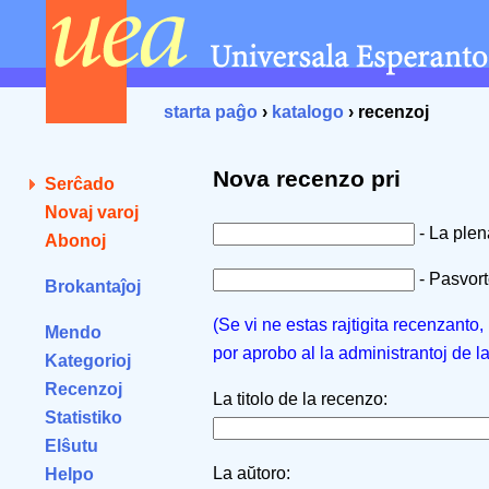
starta paĝo
›
katalogo
› recenzoj
Nova recenzo pri
Serĉado
Novaj varoj
- La ple
Abonoj
- Pasvorto
Brokantaĵoj
(Se vi ne estas rajtigita recenzanto
Mendo
por aprobo al la administrantoj de l
Kategorioj
Recenzoj
La titolo de la recenzo:
Statistiko
Elŝutu
La aŭtoro:
Helpo